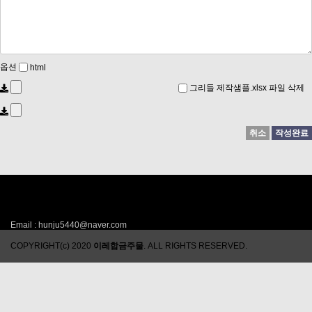
옵션
html
그리들 제작샘플.xlsx 파일 삭제
취소
작성완료
이레합금주물
주소 : 경기도 시흥시 양우재길 124 (방산동) 대표 : 임훈주 사업자등록번호 : 180
-71-00096
전화번호 : 031-314-5382
팩스번호 : 031-311-5382
Email : hunju5440@naver.com
COPYRIGHT(c) 2020
이레합금주물
. ALL RIGHTS RESERVED.