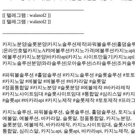
------------------------------------------------------
[[ 텔레그램 : walasol2 ]]
[[ 텔레그램 : walasol2 ]]
------------------------------------------------------
카지노분양|슬롯분양|카지노솔루션제작|파워볼솔루션|홀덤솔
|온라인호텔카지노API|에볼루션카지노가격|에볼루션카지노api
에볼루션카지노분양|바카라api|카지노 사이트만들기|카지노api|
카지노솔루션분양|와라솔루션|모아솔루션|스타솔루션|조커솔
#파워볼솔루션 #홀덤솔루션 #카지노솔루션 #슬롯솔루션 #토
#카지노알 #에볼알 #에볼루션 #바카라알 #슬롯알
#정품통합알 #카지노분양 #슬롯분양 #에볼제작 #바카라제작
#카지노사이트임대 #슬롯사이트임대 #통합알 #심리스알 #카지노
#슬롯api #바카라api #카지노제작 #슬롯제작 #토토제작 #
카지노솔루션, 파워볼솔루션, 슬롯솔루션, 홀덤솔루션, 토지노솔
에볼알, 에볼루션, 바카라알, 슬롯알, 정품통합알, 카지노분양,
슬롯분양, 에볼제작, 바카라제작, 카지노사이트임대, 슬롯사이
통합알, 심리스알, 카지노api, 슬롯api, 바카라api, 카지노제작, 