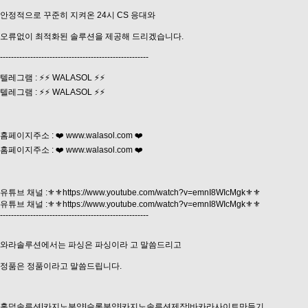
안정적으로 꾸준히 지켜온 24시 CS 응대와
오류없이 최적화된 솔루션을 제공해 드리겠습니다.
------------------------------------------------------
텔레그램 : ⚡️⚡️ WALASOL ⚡️⚡️
텔레그램 : ⚡️⚡️ WALASOL ⚡️⚡️
홈페이지주소 : ❤️
www.walasol.com
❤️
홈페이지주소 : ❤️
www.walasol.com
❤️
유튜브 채널 :⚜️⚜️
https://www.youtube.com/watch?v=emnI8WIcMgk⚜️⚜️
유튜브 채널 :⚜️⚜️
https://www.youtube.com/watch?v=emnI8WIcMgk⚜️⚜️
------------------------------------------------------
와라솔루션에서는 파싱은 파싱이라 고 말씀드리고
정품은 정품이라고 말씀드립니다.
홀덤솔루션|카지노분양|슬롯분양|카지노솔루션제작|바카라사이트만들기