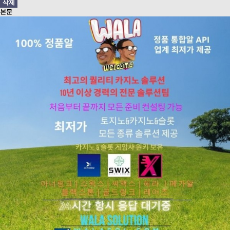
삭제
본문