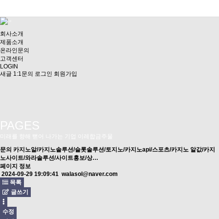
회사소개
제품소개
온라인문의
고객센터
LOGIN
새글
1:1문의
로그인
회원가입
PAGES
미래를 향해 뻗어 나가는 기업 이레합금주물
문의
카지노알/카지노솔루션/슬롯솔루션/토지노/카지노api/스포츠/카지노 알값/카지
노사이트/와라솔루션/사이트홍보/상…
페이지 정보
2024-09-29 19:09:41
walasol@naver.com
목록
글쓰기
수정