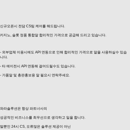
신규오픈시 전담 CS팀 케어를 해드립니다.
카지노, 슬롯 정품 통합알 합리적인 가격으로 공급해 드리고 있습니다.
- 외부업체 이용시에도 API 연동으로 인해 합리적인 가격으로 알을 사용하실수 있습
니다.
- 타 에이전시 API 연동해 걸어드릴수도 있습니다.
- 가품알 및 총판홍보용 알 필요시 연락주세요.
와라솔루션은 항상 파트너사의
성공적인 비즈니스를 최우선으로 생각하고 일을 합니다.
말뿐인 24시 CS, 오류많은 솔루션 제공이 아닌