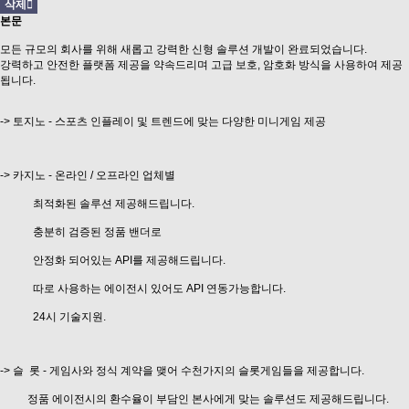
삭제
본문
모든 규모의 회사를 위해 새롭고 강력한 신형 솔루션 개발이 완료되었습니다.
강력하고 안전한 플랫폼 제공을 약속드리며 고급 보호, 암호화 방식을 사용하여 제공
됩니다.
-> 토지노 - 스포츠 인플레이 및 트렌드에 맞는 다양한 미니게임 제공
-> 카지노 - 온라인 / 오프라인 업체별
최적화된 솔루션 제공해드립니다.
충분히 검증된 정품 밴더로
안정화 되어있는 API를 제공해드립니다.
따로 사용하는 에이전시 있어도 API 연동가능합니다.
24시 기술지원.
-> 슬 롯 - 게임사와 정식 계약을 맺어 수천가지의 슬롯게임들을 제공합니다.
정품 에이전시의 환수율이 부담인 본사에게 맞는 솔루션도 제공해드립니다.