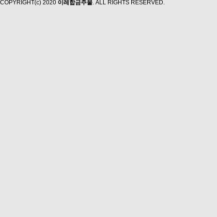
COPYRIGHT(c) 2020
이레합금주물
. ALL RIGHTS RESERVED.